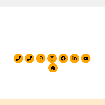
ventas@centruspackaging.com
servicioalcliente@centruspackaging.com
Politica de privacidad.
Términos y Condiciones.