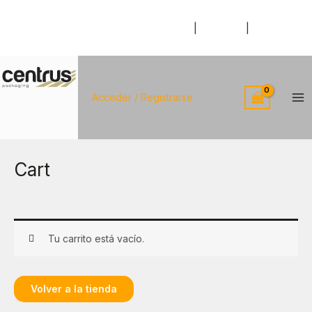
Ir
al
Somos Centrus
|
Catálogo
|
Contácto
contenido
Acceder / Registrarse
Ma
Me
Cart
Tu carrito está vacío.
Volver a la tienda