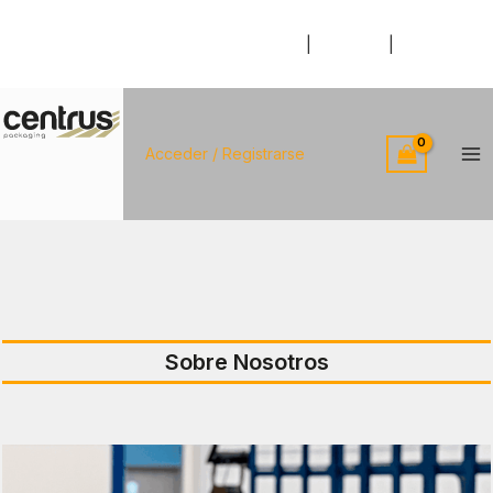
Ir
al
Somos Centrus
|
Catálogo
|
Contácto
contenido
Acceder / Registrarse
Ma
Me
Sobre Nosotros