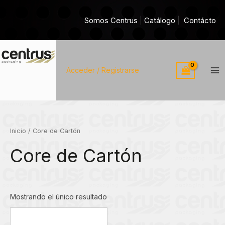
Ir
al
Somos Centrus
|
Catálogo
|
Contácto
contenido
Acceder / Registrarse
Ma
Me
Inicio
/ Core de Cartón
Core de Cartón
Mostrando el único resultado