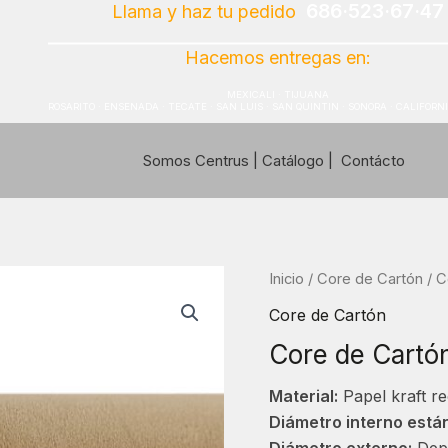
686·523·67·47
Llama y haz tu pedido
Hacemos entregas en:
MEXICALI · TIJUANA
ROSARITO · ENSENADA · TECATE · SAN LUIS · SAN QUINTIN · SONORA · CALIFORN
Somos Centrus
|
Catálogo
|
Contácto
Inicio
/
Core de Cartón
/ C
Core de Cartón
Core de Cartó
Material:
Papel kraft re
Diámetro interno está
Diámetro externo:
Depe