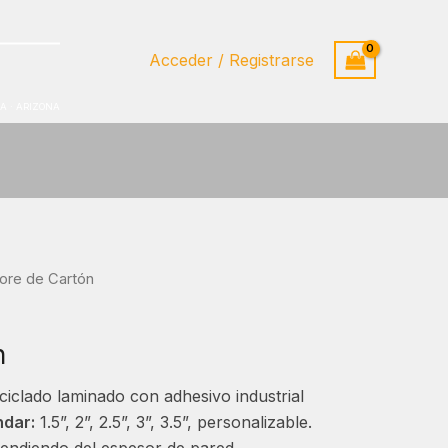
Acceder / Registrarse
IA · ARIZONA
ore de Cartón
n
ciclado laminado con adhesivo industrial
ndar:
1.5”, 2”, 2.5”, 3”, 3.5”, personalizable.
ndiendo del espesor de pared.