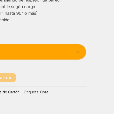
table según carga
1” hasta 96” o más)
coidal
arrito
e de Cartón
Etiqueta:
Core