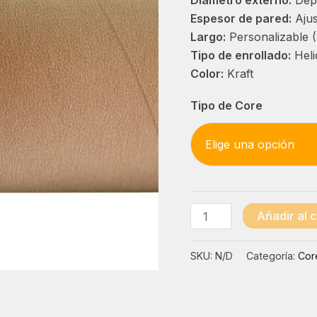
Espesor de pared:
Ajus
Largo:
Personalizable (
Tipo de enrollado:
Heli
Color:
Kraft
Tipo de Core
Core
Añadir al c
de
Cartón
SKU:
N/D
Categoría:
Cor
cantidad