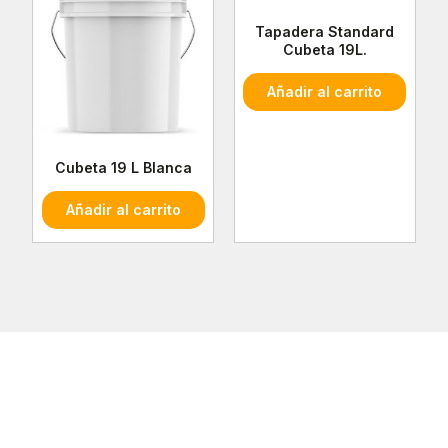
Tapadera Standard
Cubeta 19L.
Este
Añadir al carrito
produ
tiene
múltip
Cubeta 19 L Blanca
varian
Las
Añadir al carrito
opcio
se
pued
elegir
en
la
págin
de
produ