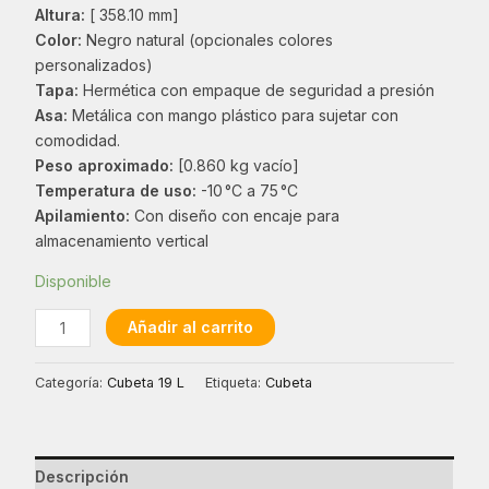
Altura:
[ 358.10 mm]
Color:
Negro natural (opcionales colores
personalizados)
Tapa:
Hermética con empaque de seguridad a presión
Asa:
Metálica con mango plástico para sujetar con
comodidad.
Peso aproximado:
[0.860 kg vacío]
Temperatura de uso:
-10 °C a 75 °C
Apilamiento:
Con diseño con encaje para
almacenamiento vertical
Disponible
Cubeta
Añadir al carrito
19
L
Categoría:
Cubeta 19 L
Etiqueta:
Cubeta
Negra
cantidad
Descripción