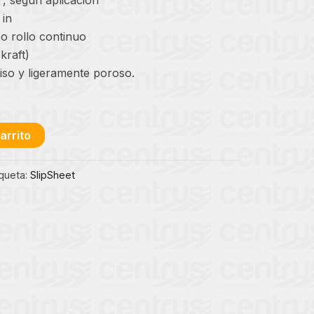
 in
o rollo continuo
kraft)
iso y ligeramente poroso.
arrito
iqueta:
SlipSheet