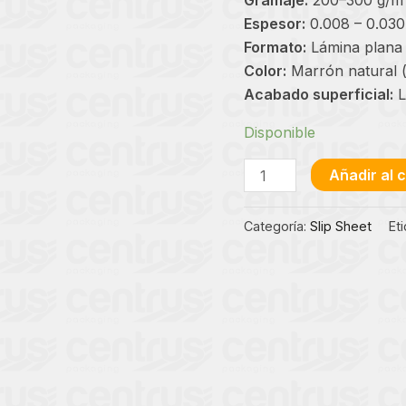
Espesor:
0.008 – 0.030
Formato:
Lámina plana 
Color:
Marrón natural (
Acabado superficial:
L
Disponible
Slip
Añadir al c
Sheet
cantidad
Categoría:
Slip Sheet
Et