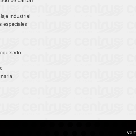
nado de cartón
aje industrial
 especiales
roquelado
s
inaria
ven