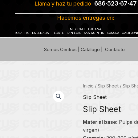
686·523·67·47
Llama y haz tu pedido
Hacemos entregas en:
MEXICALI · TIJUANA
ROSARITO · ENSENADA · TECATE · SAN LUIS · SAN QUINTIN · SONORA · CALIFORN
Somos Centrus
|
Catálogo
|
Contácto
Inicio
/
Slip Sheet
/ Slip Sh
Slip Sheet
Slip Sheet
Material base:
Pulpa de
virgen)
Gramaje:
200–300 g/m²